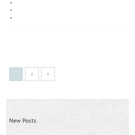
1
2
New Posts